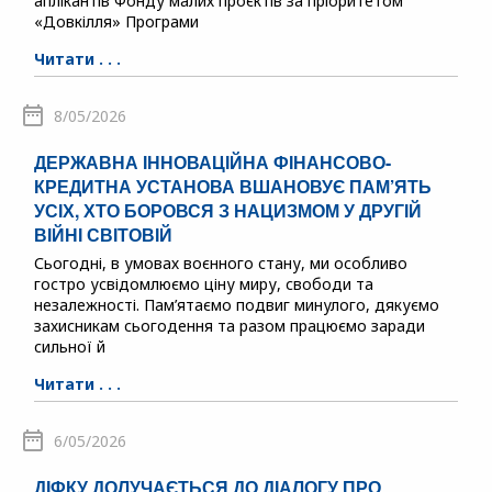
аплікантів Фонду малих проєктів за пріоритетом
«Довкілля» Програми
Читати . . .
8/05/2026
ДЕРЖАВНА ІННОВАЦІЙНА ФІНАНСОВО-
КРЕДИТНА УСТАНОВА ВШАНОВУЄ ПАМ’ЯТЬ
УСІХ, ХТО БОРОВСЯ З НАЦИЗМОМ У ДРУГІЙ
ВІЙНІ СВІТОВІЙ
Сьогодні, в умовах воєнного стану, ми особливо
гостро усвідомлюємо ціну миру, свободи та
незалежності. Пам’ятаємо подвиг минулого, дякуємо
захисникам сьогодення та разом працюємо заради
сильної й
Читати . . .
6/05/2026
ДІФКУ ДОЛУЧАЄТЬСЯ ДО ДІАЛОГУ ПРО