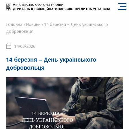
SFII
Головна
›
Новини
›
14 березня – День українського
добровольця
14/03/2026
14 березня – День українського
добровольця