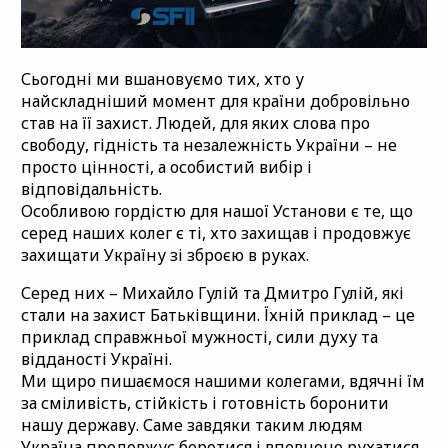
Сьогодні ми вшановуємо тих, хто у
найскладніший момент для країни добровільно
став на її захист. Людей, для яких слова про
свободу, гідність та незалежність України – не
просто цінності, а особистий вибір і
відповідальність.
Особливою гордістю для нашої Установи є те, що
серед наших колег є ті, хто захищав і продовжує
захищати Україну зі зброєю в руках.
Серед них – Михайло Гулій та Дмитро Гулій, які
стали на захист Батьківщини. Їхній приклад – це
приклад справжньої мужності, сили духу та
відданості Україні.
Ми щиро пишаємося нашими колегами, вдячні їм
за сміливість, стійкість і готовність боронити
нашу державу. Саме завдяки таким людям
Україна продовжує боротися і впевнено рухатися