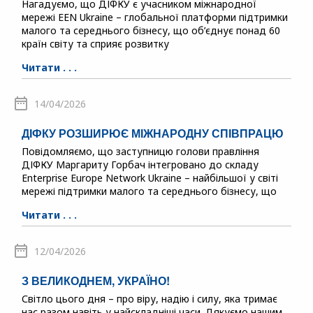
Нагадуємо, що ДІФКУ є учасником міжнародної
мережі EEN Ukraine – глобальної платформи підтримки
малого та середнього бізнесу, що об’єднує понад 60
країн світу та сприяє розвитку
Читати . . .
14/04/2026
ДІФКУ РОЗШИРЮЄ МІЖНАРОДНУ СПІВПРАЦЮ
Повідомляємо, що заступницю голови правління
ДІФКУ Маргариту Горбач інтегровано до складу
Enterprise Europe Network Ukraine – найбільшої у світі
мережі підтримки малого та середнього бізнесу, що
Читати . . .
12/04/2026
З ВЕЛИКОДНЕМ, УКРАЇНО!
Світло цього дня – про віру, надію і силу, яка тримає
нас разом навіть у найскладніші часи. Дякуємо нашим