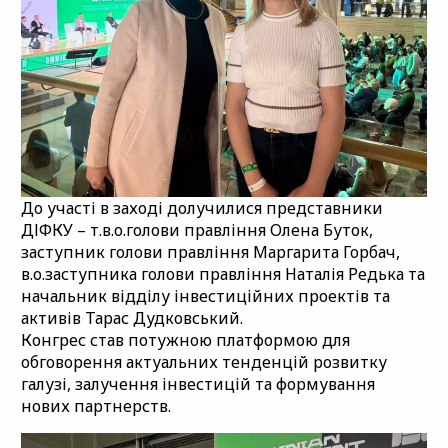
До участі в заході долучилися представники
ДІФКУ – т.в.о.голови правління Олена Буток,
заступник голови правління Маргарита Горбач,
в.о.заступника голови правління Наталія Редька та
начальник відділу інвестиційних проектів та
активів Тарас Дудковський.
Конгрес став потужною платформою для
обговорення актуальних тенденцій розвитку
галузі, залучення інвестицій та формування
нових партнерств.