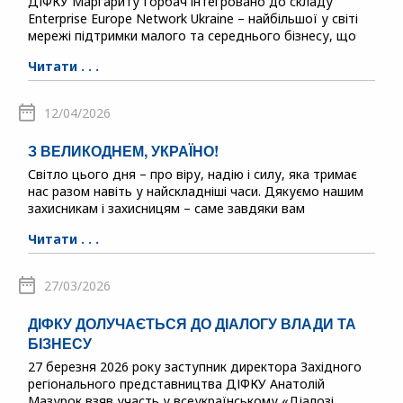
ДІФКУ Маргариту Горбач інтегровано до складу
Enterprise Europe Network Ukraine – найбільшої у світі
мережі підтримки малого та середнього бізнесу, що
Читати . . .
12/04/2026
З ВЕЛИКОДНЕМ, УКРАЇНО!
Світло цього дня – про віру, надію і силу, яка тримає
нас разом навіть у найскладніші часи. Дякуємо нашим
захисникам і захисницям – саме завдяки вам
Читати . . .
27/03/2026
ДІФКУ ДОЛУЧАЄТЬСЯ ДО ДІАЛОГУ ВЛАДИ ТА
БІЗНЕСУ
27 березня 2026 року заступник директора Західного
регіонального представництва ДІФКУ Анатолій
Мазурок взяв участь у всеукраїнському «Діалозі