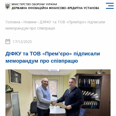
SFII
Головна
›
Новини
›
ДІФКУ та ТОВ «Премʼєро» підписали
меморандум про співпрацю
17/12/2025
ДІФКУ та ТОВ «Премʼєро» підписали
меморандум про співпрацю