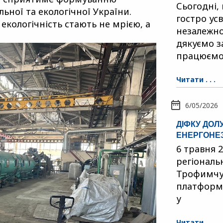
Сьогодні,
ьної та екологічної України.
гостро ус
 екологічність стають не мрією, а
незалежно
дякуємо з
працюємо 
Читати . . .
6/05/2026
ДІФКУ ДОЛ
ЕНЕРГОНЕ
6 травня 
регіональ
Трофимчук
платформи
у
Читати . . .