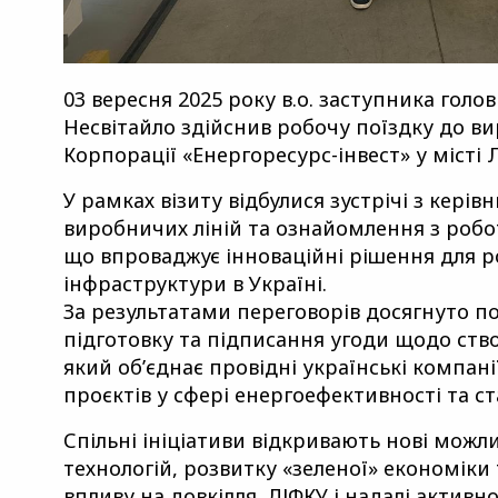
03 вересня 2025 року в.о. заступника голо
Несвітайло здійснив робочу поїздку до 
Корпорації «Енергоресурс-інвест» у місті Л
У рамках візиту відбулися зустрічі з кері
виробничих ліній та ознайомлення з робо
що впроваджує інноваційні рішення для р
інфраструктури в Україні.
За результатами переговорів досягнуто 
підготовку та підписання угоди щодо ств
який об’єднає провідні українські компанії
проєктів у сфері енергоефективності та ст
Спільні ініціативи відкривають нові можл
технологій, розвитку «зеленої» економік
впливу на довкілля. ДІФКУ і надалі акти