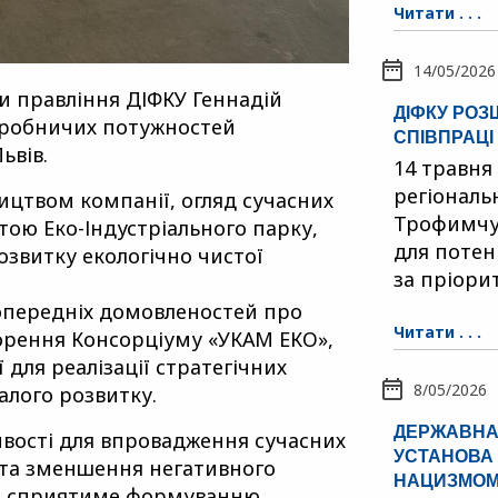
Читати . . .
14/05/2026
ви правління ДІФКУ Геннадій
ДІФКУ РО
виробничих потужностей
СПІВПРАЦІ
ьвів.
14 травня
регіональ
вництвом компанії, огляд сучасних
Трофимчук
тою Еко-Індустріального парку,
для потен
озвитку екологічно чистої
за пріори
попередніх домовленостей про
Читати . . .
орення Консорціуму «УКАМ ЕКО»,
 для реалізації стратегічних
8/05/2026
алого розвитку.
ДЕРЖАВНА
ивості для впровадження сучасних
УСТАНОВА 
и та зменшення негативного
НАЦИЗМОМ 
вно сприятиме формуванню