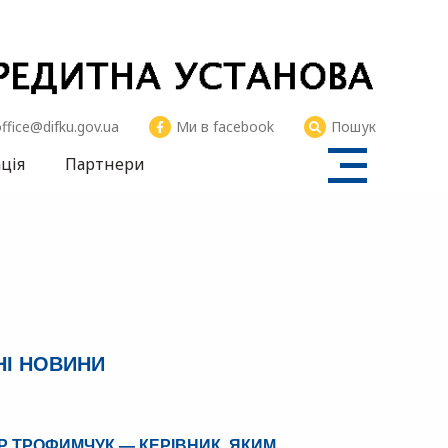
SFII
ffice@difku.gov.ua
Ми в facebook
Пошук
ція
Партнери
НІ НОВИНИ
 ТРОФИМЧУК — КЕРІВНИК, ЯКИМ