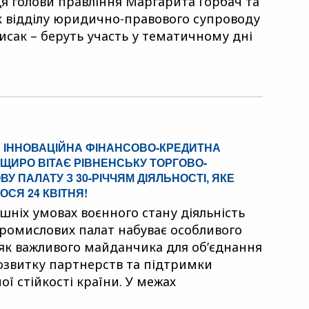
я голови правління Маргарита Горбач та
 відділу юридично-правового супроводу
сак – беруть участь у тематичному дні
 ІННОВАЦІЙНА ФІНАНСОВО-КРЕДИТНА
ЩИРО ВІТАЄ РІВНЕНСЬКУ ТОРГОВО-
У ПАЛАТУ З 30-РІЧЧЯМ ДІЯЛЬНОСТІ, ЯКЕ
ОСЯ 24 КВІТНЯ!
ішніх умовах воєнного стану діяльність
ромислових палат набуває особливого
як важливого майданчика для об’єднання
розвитку партнерств та підтримки
ої стійкості країни. У межах