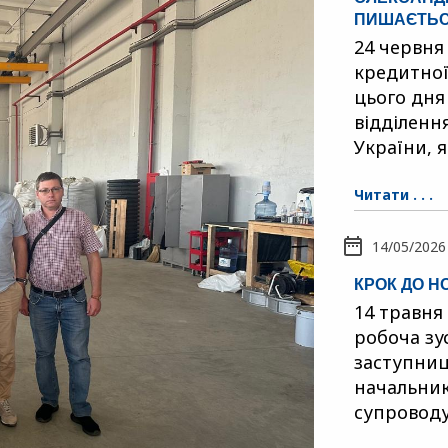
ПИШАЄТЬСЯ
24 червня
кредитної
цього дня
відділенн
України, я
Читати . . .
14/05/2026
КРОК ДО Н
14 травня
робоча зус
заступниц
начальник
супровод