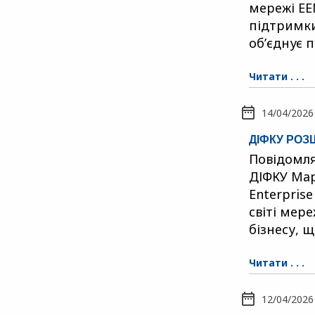
мережі EE
підтримки
об’єднує п
Читати . . .
14/04/2026
ДІФКУ РО
Повідомля
ДІФКУ Мар
Enterprise
світі мер
бізнесу, 
Читати . . .
12/04/2026