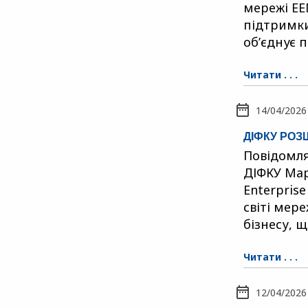
мережі EE
підтримки
об’єднує п
Читати . . .
14/04/2026
ДІФКУ РО
Повідомля
ДІФКУ Мар
Enterprise
світі мер
бізнесу, 
Читати . . .
12/04/2026