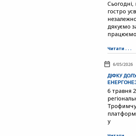
Сьогодні,
гостро ус
незалежно
дякуємо з
працюємо 
Читати . . .
6/05/2026
ДІФКУ ДОЛ
ЕНЕРГОНЕ
6 травня 
регіональ
Трофимчук
платформи
у
Читати . . .