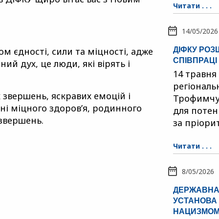
Читати . . .
14/05/2026
ДІФКУ РО
м єдності, сили та міцності, адже
СПІВПРАЦІ
ий дух, це люди, які вірять і
14 травня
регіональ
 звершень, яскравих емоцій і
Трофимчук
і міцного здоров’я, родинного
для потен
 звершень.
за пріори
Читати . . .
8/05/2026
ДЕРЖАВНА
УСТАНОВА 
НАЦИЗМОМ 