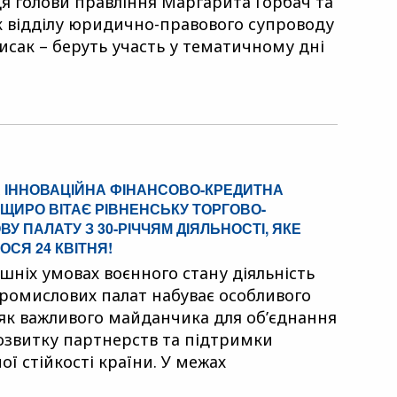
я голови правління Маргарита Горбач та
 відділу юридично-правового супроводу
сак – беруть участь у тематичному дні
 ІННОВАЦІЙНА ФІНАНСОВО-КРЕДИТНА
ЩИРО ВІТАЄ РІВНЕНСЬКУ ТОРГОВО-
У ПАЛАТУ З 30-РІЧЧЯМ ДІЯЛЬНОСТІ, ЯКЕ
ОСЯ 24 КВІТНЯ!
ішніх умовах воєнного стану діяльність
ромислових палат набуває особливого
як важливого майданчика для об’єднання
розвитку партнерств та підтримки
ої стійкості країни. У межах