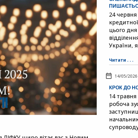
ПИШАЄТЬСЯ
24 червня
кредитної
цього дня
відділенн
України, я
Читати . . .
14/05/2026
КРОК ДО Н
14 травня
робоча зус
заступниц
начальник
супровод
ив ДІФКУ щиро вітає вас з Новим