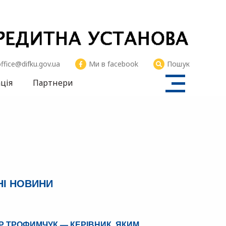
SFII
ffice@difku.gov.ua
Ми в facebook
Пошук
ція
Партнери
НІ НОВИНИ
 ТРОФИМЧУК — КЕРІВНИК, ЯКИМ